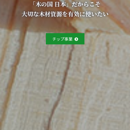
ご使用のパレット
「木の国 日本」だからこそ
基本構造を支えます
オーバースペックに
大切な木材資源を有効に使いたい
なっていませんか？
住宅の骨組みとなる構造パネルを、１棟ずつ検証して製作しま
す。
チップ事業
パネル・建材事業
パレット・梱包事業